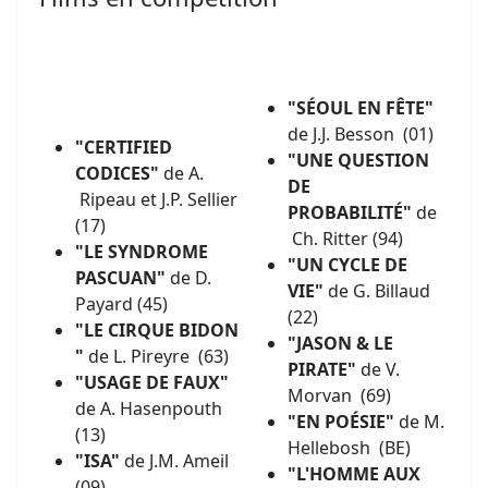
"SÉOUL EN FÊTE"
de J.J. Besson (01)
"CERTIFIED
"UNE QUESTION
CODICES"
de A.
DE
Ripeau et J.P. Sellier
PROBABILITÉ"
de
(17)
Ch. Ritter (94)
"LE SYNDROME
"UN CYCLE DE
PASCUAN"
de D.
VIE"
de G. Billaud
Payard (45)
(22)
"LE CIRQUE BIDON
"JASON & LE
"
de L. Pireyre (63)
PIRATE"
de V.
"USAGE DE FAUX"
Morvan (69)
de A. Hasenpouth
"EN POÉSIE"
de M.
(13)
Hellebosh (BE)
"ISA"
de J.M. Ameil
"L'HOMME AUX
(09)