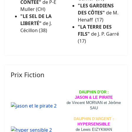
CONTÉE"
de
P-E
"LES GARDIENS
Muller (CH)
DES CÔTES"
de M.
"LE SEL DE LA
Henaff (17)
LIBERTÉ"
de J.
"LA TERRE DES
Cécillon (38)
FILS"
de J. P. Garré
(17)
Prix Fiction
DAUPHIN D'OR :
JASON & LE PIRATE
de Vincent MORVAN et Jérôme
SAU
DAUPHIN D'ARGENT :
HYPERSENSIBLE
de Lewis EIZYKMAN