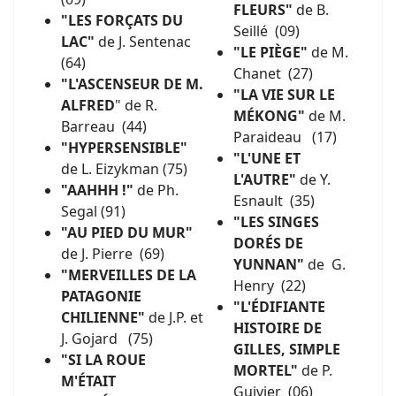
FLEURS"
de B.
"LES FORÇATS DU
Seillé (09)
LAC"
de J. Sentenac
"LE PIÈGE"
de M.
(64)
Chanet (27)
"L'ASCENSEUR
DE M.
"LA VIE SUR LE
ALFRED
" de R.
MÉKONG"
de M.
Barreau (44)
Paraideau (17)
"HYPERSENSIBLE"
"L'UNE ET
de L. Eizykman (75)
L'AUTRE"
de Y.
"AAHHH !"
de Ph.
Esnault (35)
Segal (91)
"LES SINGES
"AU PIED DU MUR"
DORÉS DE
de J. Pierre (69)
YUNNAN"
de G.
"MERVEILLES DE LA
Henry (22)
PATAGONIE
"L'ÉDIFIANTE
CHILIENNE"
de J.P. et
HISTOIRE DE
J. Gojard (75)
GILLES, SIMPLE
"SI LA ROUE
MORTEL"
de P.
M'ÉTAIT
Guivier (06)